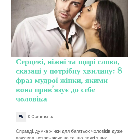
Серцеві, ніжні та щирі слова,
сказані у потрібну хвилину: 8
фраз мудрої жінки, якими
вона прив’язує до себе
чоловіка
0 Comments
Справді, думка жінки для багатьох чоловіків дуже
важлива, незважаючи на те, що деякі з них